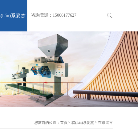
(lián)系麥杰
咨詢電話：15006177627
>
>
您當前的位置：
首頁
聯(lián)系麥杰
在線留言