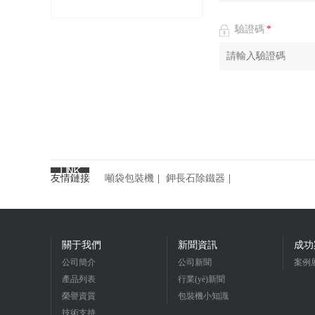
清潔
驗證碼
*
友情鏈接
噸袋包裝機
|
鉀長石除鐵器
|
關于我們
新聞資訊
成功
公司簡介
公司新聞
案例
產品列表
行業(yè)新聞
榮譽資質
包裝機小知識
技術支持