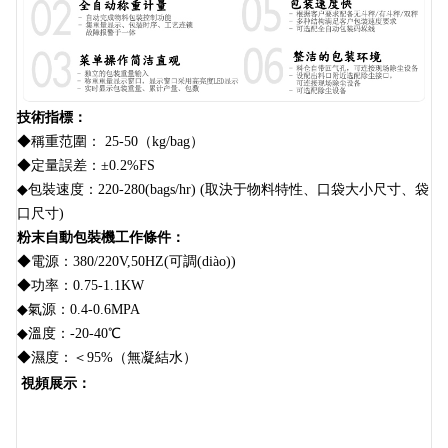
技術指標：
◆稱重范圍： 25-50（kg/bag）
◆定量誤差：±0.2%FS
◆包裝速度：220-280(bags/hr) (取決于物料特性、口袋大小尺寸、袋
口尺寸)
粉末自動包裝機
工作條件：
◆電源：380/220V,50HZ(可調(diào))
◆功率：0.75-1.1KW
◆氣源：0.4-0.6MPA
◆溫度：-20-40℃
◆濕度：＜95%（無凝結水）
視頻展示：