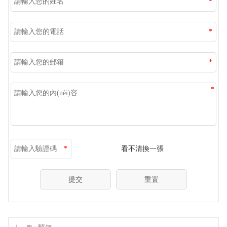
*
*
*
*
*
看不清換一張