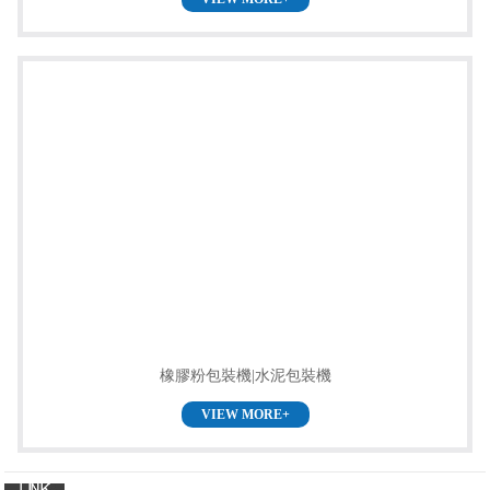
橡膠粉包裝機|水泥包裝機
VIEW MORE+